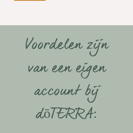
Voordelen zijn
van een eigen
account bij
dōTERRA: